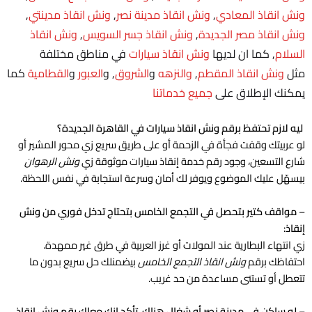
ونش انقاذ المعادي
,
ونش انقاذ مدينة نصر
,
ونش انقاذ مدينتي
,
ونش انقاذ مصر الجديدة
,
ونش انقاذ جسر السويس
,
ونش انقاذ
السلام
, كما ان لديها
ونش انقاذ سيارات
في مناطق مختلفة
مثل
ونش انقاذ المقطم
,
والنزهه
و
الشروق
, و
العبور
و
القطامية
كما
يمكنك الإطلاق على
جميع خدماتنا
ليه لازم تحتفظ برقم ونش انقاذ سيارات في القاهرة الجديدة؟
لو عربيتك وقفت فجأة في الزحمة أو على طريق سريع زي محور المشير أو
شارع التسعين، وجود رقم خدمة إنقاذ سيارات موثوقة زي
ونش الرهوان
بيسهّل عليك الموضوع ويوفر لك أمان وسرعة استجابة في نفس اللحظة.
–
مواقف كتير بتحصل في التجمع الخامس بتحتاج تدخل فوري من ونش
إنقاذ:
زي انتهاء البطارية عند المولات أو غرز العربية في طرق غير ممهدة.
احتفاظك برقم
ونش انقاذ التجمع الخامس
بيضمنلك حل سريع بدون ما
تتعطل أو تستنى مساعدة من حد غريب.
–
لو ساكن في مدينة نصر أو شغال هناك، تأكد إنك معاك رقم ونش انقاذ