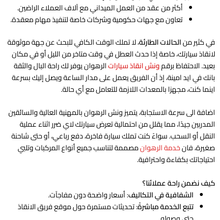
أكثر من عقد من العمل الميداني مع آلاف العملاء الراضين.
تعاون مع جهات حكومية وشركات خاصة لتنفيذ مهام معقدة.
في كثير من
الحالات الطارئة
، لا تملك الوقت الكافي للبحث عن جهة موثوقة
لانقاذ سيارتك، خاصة إذا حدث العطل في وقت متاخر من الليل أو في مكان
بعيد. الاحتفاظ برقم
ونش انقاذ سيارات
الرهوان يوفر لك راحة البال والثقة
بانك في ايد امينة، إذ أن الفريق يعمل على مدار الساعة ويصل إليك بسرعة
اينما كنت، مجهزا بالمعدات اللازمة للتعامل مع أي حالة.
اضافة الى سرعة الاستجابة، يتميز ونش الرهوان بالمهنية العالية والسائقين
المدربين جيدًا، مما يقلل من احتمالية تعرض سيارتك لاي ضرر اثناء عملية
النقل أو السحب. سواءً كنت تملك سيارة فاخرة، دفع رباعي، أو حتى شاحنة
صغيرة، فان
خدمة الرهوان
مصممة لتناسب جميع أنواع المركبات وتلبي
احتياجاتك بكفاءة واحترافية.
كيف نضمن راحة عملائنا؟
الشفافية في التكاليف
: أسعار واضحة دون مفاجآت.
تتبع الخدمة مباشرةً
: تحديثات مستمرة حول موقع فريق الانقاذ
حتى وصوله.