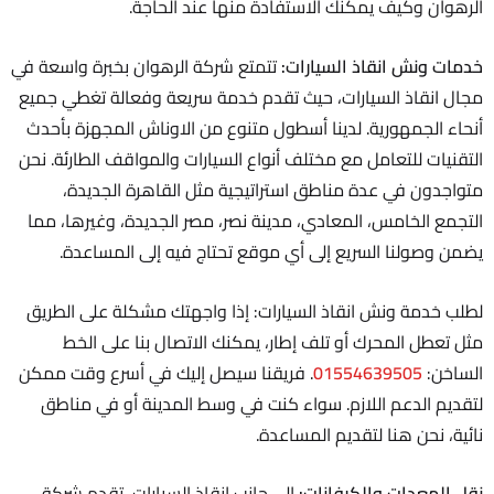
الرهوان وكيف يمكنك الاستفادة منها عند الحاجة.
خدمات ونش انقاذ السيارات:
تتمتع شركة الرهوان بخبرة واسعة في
مجال انقاذ السيارات، حيث تقدم خدمة سريعة وفعالة تغطي جميع
أنحاء الجمهورية. لدينا أسطول متنوع من الاوناش المجهزة بأحدث
التقنيات للتعامل مع مختلف أنواع السيارات والمواقف الطارئة. نحن
متواجدون في عدة مناطق استراتيجية مثل القاهرة الجديدة،
التجمع الخامس، المعادي، مدينة نصر، مصر الجديدة، وغيرها، مما
يضمن وصولنا السريع إلى أي موقع تحتاج فيه إلى المساعدة.
لطلب خدمة ونش انقاذ السيارات: إذا واجهتك مشكلة على الطريق
مثل تعطل المحرك أو تلف إطار، يمكنك الاتصال بنا على الخط
الساخن:
01554639505
. فريقنا سيصل إليك في أسرع وقت ممكن
لتقديم الدعم اللازم. سواء كنت في وسط المدينة أو في مناطق
نائية، نحن هنا لتقديم المساعدة.
نقل المعدات والكرفانات:
إلى جانب انقاذ السيارات، تقدم شركة