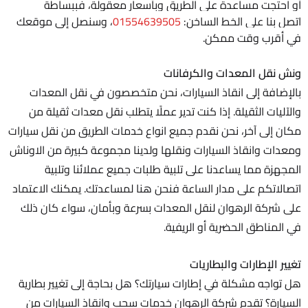
أو احتجت مساعدة على الطريق وبأسعار معقولة، فببساطة
اتصل بنا على الخط الساخن:
01554639505
، وسنصل إلى موقعك
في أقرب وقت ممكن.
ونش نقل المعدات والكرفانات
بالإضافة إلى انقاذ السيارات، نحن متخصصون في نقل المعدات
والآليات الثقيلة. إذا كنت تدير عملًا يتطلب نقل معدات ثقيلة من
مكان إلى آخر، نحن نقدم جميع انواع خدمات الطريق من نقل سيارات
ومعدات وانقاذ السيارات ونقلها ولدينا مجموعة كبيرة من الاوناش
المجهزة مما يساعدنا على تلبية طلبات جميع عملائنا وتلبية
اتصالاتكم على مدار الساعة فنحن هنا لمساعدتك. يمكنك الاعتماد
على شركة الرهوان لنقل المعدات بسرعة وبأمان، سواء كان ذلك
في المناطق الحضرية أو الريفية.
تغيير الإطارات والبطاريات
هل تواجه مشكلة في إطارات سيارتك؟ هل بحاجة إلى تغيير بطارية
السيارة؟ تقدم شركة الرهوان خدمات سحب وانقاذ السيارات من