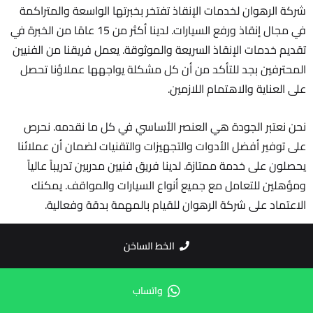
شركة الرهوان لخدمات الإنقاذ تفتخر بخبرتها الواسعة والمتراكمة
في مجال إنقاذ ورفع السيارات. لدينا أكثر من 15 عامًا من الخبرة في
تقديم خدمات الإنقاذ السريعة والموثوقة. يعمل فريقنا من الفنيين
المحترفين بجد للتأكد من أن كل مشكلة يواجهها عملاؤنا تحصل
على العناية والاهتمام اللازمين.
نحن نعتبر الجودة هي العنصر الأساسي في كل ما نقدمه. نحرص
على توفير أفضل الأدوات والتجهيزات والتقنيات لضمان أن عملائنا
يحصلون على خدمة ممتازة. لدينا فريق فنيين مدربين تدريباً عالياً
ومؤهلين للتعامل مع جميع أنواع السيارات والمواقف. يمكنك
الاعتماد على شركة الرهوان للقيام بالمهمة بدقة وفعالية.
شبكة واسعة
الخط الساخن
لتلبية احتياجات عملائنا في جميع أنحاء الجمهورية، نحن ندير شبكة
واسعة من أوناش الإنقاذ. يمكنك الاعتماد علينا للوصول إليك
واتساب
بسرعة في أي مكان تحتاج فيه إلى المساعدة. سواء كنت في