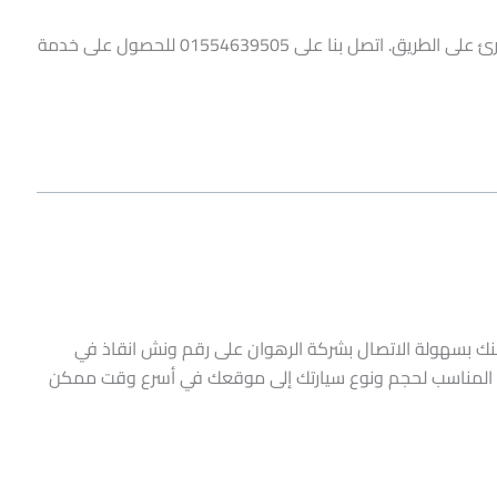
ونش انقاذ المعادي من الرهوان جاهز لمساعدتك في حالات الطوارئ على الطريق. اتصل بنا على 01554639505 للحصول على خدمة
كنك بسهولة الاتصال بشركة الرهوان على رقم ونش انقاذ في
01. سيتم إرسال ونش الإنقاذ المناسب لحجم ونوع سيارتك إلى موقعك في أسرع وقت ممكن