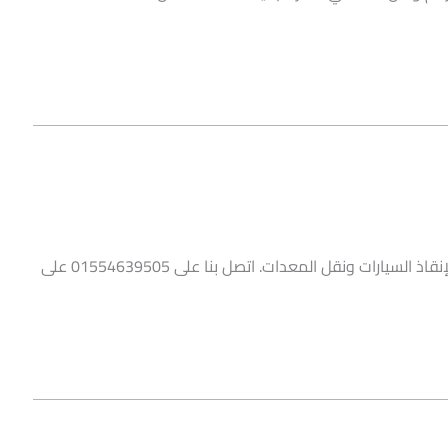
ونش انقاذ جسر السويس من شركة الرهوان يقدم خدمة موثوقة لإنقاذ السيارات ونقل المعدات. اتصل بنا على 01554639505 على