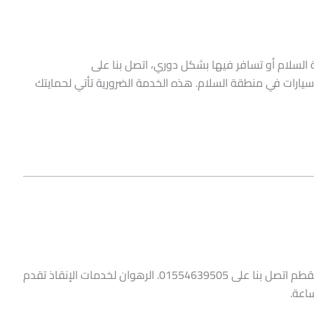
لسلام أو تسافر فيها بشكل دوري، اتصل بنا على
انقاذ سيارات في منطقة السلام. هذه الخدمة الضرورية تأتي لحمايتك
ونش انقاذ المقطم – إذا كنت تبحث عن ونش انقاذ في منطقة المقطم اتصل بنا على 01554639505. الرهوان لخدمات الإنقاذ تقدم
اعة.