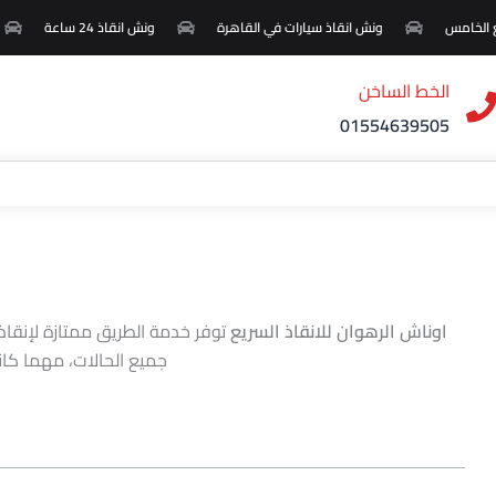
الخامس
ونش انقاذ سيارات في القاهرة
ونش انقاذ 24 ساعة
الخط الساخن
01554639505
اوناش الرهوان للانقاذ السريع
توفر خدمة الطريق ممتازة لإنقاذ
جميع الحالات، مهما كان