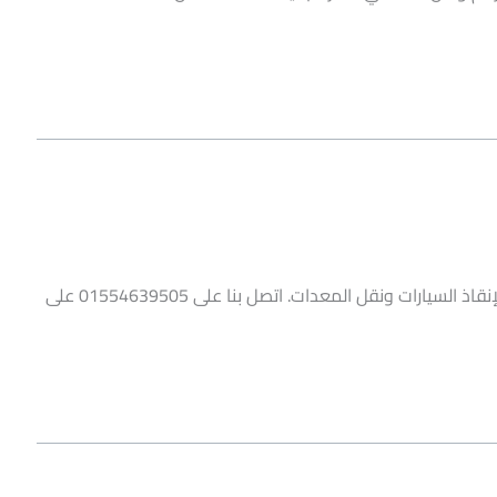
ونش انقاذ جسر السويس من شركة الرهوان يقدم خدمة موثوقة لإنقاذ السيارات ونقل المعدات. اتصل بنا على 01554639505 على