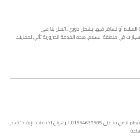
لسلام أو تسافر فيها بشكل دوري، اتصل بنا على
انقاذ سيارات في منطقة السلام. هذه الخدمة الضرورية تأتي لحمايتك
ونش انقاذ المقطم – إذا كنت تبحث عن ونش انقاذ في منطقة المقطم اتصل بنا على 01554639505. الرهوان لخدمات الإنقاذ تقدم
اعة.